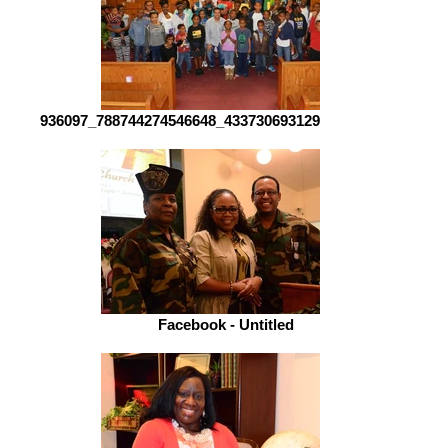
936097_788744274546648_433730693129433488_n.jpg
Facebook - Untitled