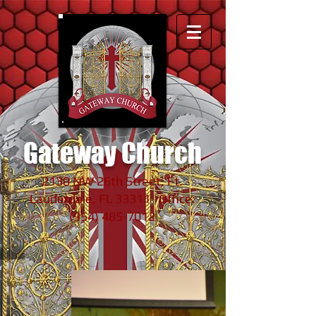
Gateway Church
2130 NW 26th Street, Ft.
Lauderdale, FL 33311 Office:
(954) 485-7012